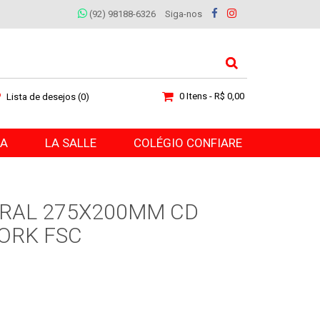
(92) 98188-6326
Siga-nos
0 Itens - R$ 0,00
Lista de desejos (0)
RA
LA SALLE
COLÉGIO CONFIARE
RAL 275X200MM CD
LORK FSC