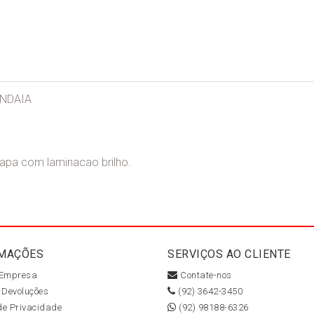
ANDAIA
capa com laminacao brilho.
MAÇÕES
SERVIÇOS AO CLIENTE
 Empresa
Contate-nos
 Devoluções
(92) 3642-3450
 de Privacidade
(92) 98188-6326