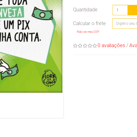
Quantidade
Não sei meu CEP
0 avaliações
/
Ava