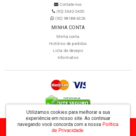
Contate-nos
(92) 3642-3450
(92) 98188-6326
MINHA CONTA
Minha conta
Histórico de pedidos
Lista de desejos
Informativo
Utilizamos cookies para melhorar a sua
experiência em nosso site.
Ao continuar
navegando você concorda com a nossa
Política
MVT Comércio de Representação de Livros Ltda - CNPJ: 11.162.894/0001-32
de Privacidade
.
Rua Visconde de Utinga 234 - Parque das Laranjeiras - Manaus / AM - CEP: 69058-810