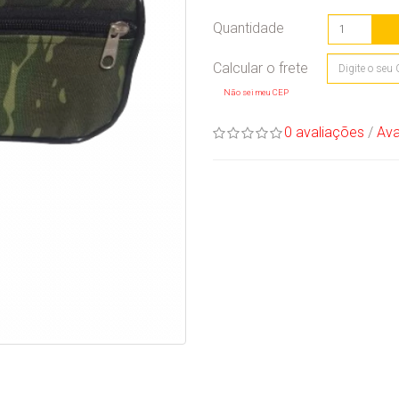
Quantidade
Não sei meu CEP
0 avaliações
/
Ava