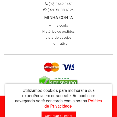
(92) 3642-3450
(92) 98188-6326
MINHA CONTA
Minha conta
Histórico de pedidos
Lista de desejos
Informativo
Utilizamos cookies para melhorar a sua
experiência em nosso site.
Ao continuar
navegando você concorda com a nossa
Política
MVT Comércio de Representação de Livros Ltda - CNPJ: 11.162.894/0001-32
de Privacidade
.
Rua Visconde de Utinga 234 - Parque das Laranjeiras - Manaus / AM - CEP: 69058-810
Continuar e Fechar
MVT Livraria © 2026