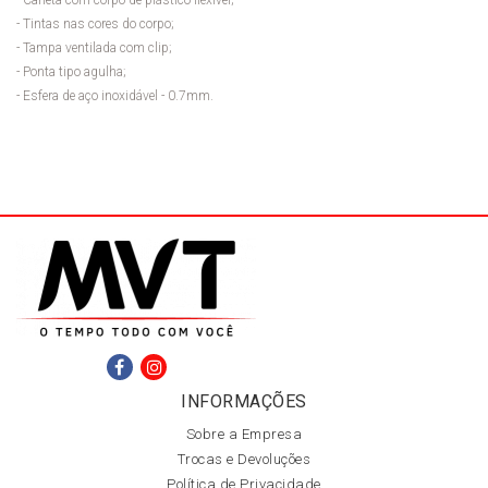
- Tintas nas cores do corpo;
- Tampa ventilada com clip;
- Ponta tipo agulha;
- Esfera de aço inoxidável - 0.7mm.
INFORMAÇÕES
Sobre a Empresa
Trocas e Devoluções
Política de Privacidade