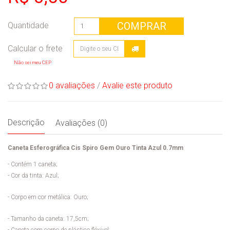
COMPRAR
Quantidade
Não sei meu CEP
0 avaliações
/
Avalie este produto
Descrição
Avaliações (0)
Caneta Esferográfica Cis Spiro Gem Ouro Tinta Azul 0.7mm
- Contém 1 caneta;
- Cor da tinta: Azul;
- Corpo em cor metálica: Ouro;
- Tamanho da caneta: 17,5cm;
- Caneta com corpo de plástico fléxivel;