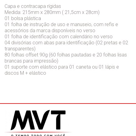
Capa e contracapa rígidas
Medida: 215mm x 280mm ( 21,5cm x 28cm)
01 bolsa plástica
01 folha de instrução de uso e manuseio, com refis e
acessórios da marca disponíveis no verso
01 folha de identificação com calendário no verso
04 divisórias com abas para identificação (02 pretas e 02
transparentes)
80 folhas offset 90g (60 folhas pautadas e 20 folhas lisas
brancas para impressão)
01 suporte com elástico para 01 caneta ou 01 lápis e
discos M + elástico