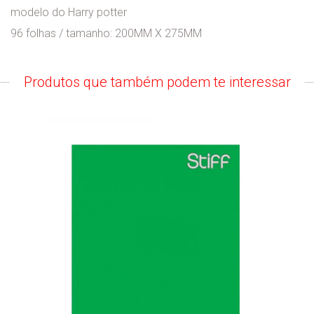
modelo do Harry potter
96 folhas / tamanho: 200MM X 275MM
Produtos que também podem te interessar