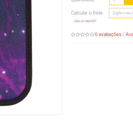
Não sei meu CEP
0 avaliações
/
Ava