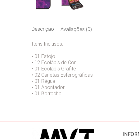
Descrição
Avaliações (0)
Itens Inclusos:
• 01 Estojo
• 12 Ecolápis de Cor
• 01 Ecolápis Grafite
• 02 Canetas Esferográficas
• 01 Régua
• 01 Apontador
• 01 Borracha
INFOR