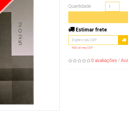
Quantidade
Estimar frete
Não sei meu CEP
0 avaliações
/
Ava