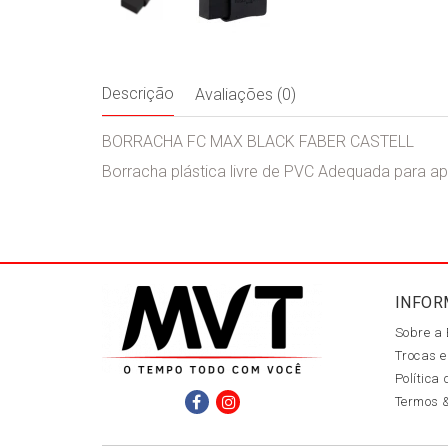
Descrição
Avaliações (0)
BORRACHA FC MAX BLACK FABER CASTELL
Borracha plástica livre de PVC Adequada para ap
INFOR
Sobre a
Trocas e
Política
Termos 