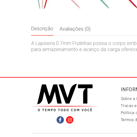
Descrição
Avaliações (0)
A Lapiseira 0.7mm Frutinhas possui o corpo emb
para armazenamento e avanço da carga oferece p
INFOR
Sobre a
Trocas e
Política
Termos 