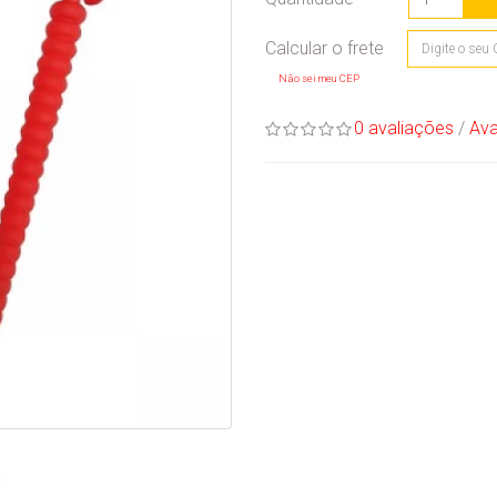
Não sei meu CEP
0 avaliações
/
Ava