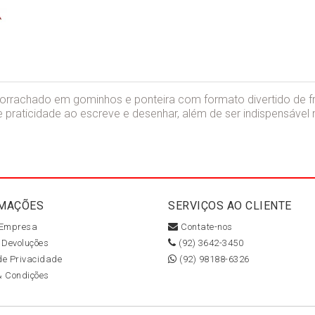
orrachado em gominhos e ponteira com formato divertido de fr
raticidade ao escreve e desenhar, além de ser indispensável n
MAÇÕES
SERVIÇOS AO CLIENTE
 Empresa
Contate-nos
 Devoluções
(92) 3642-3450
 de Privacidade
(92) 98188-6326
& Condições