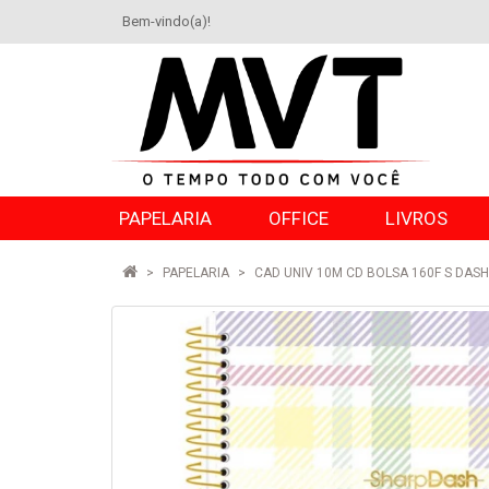
Bem-vindo(a)!
PAPELARIA
OFFICE
LIVROS
PAPELARIA
CAD UNIV 10M CD BOLSA 160F S DASH