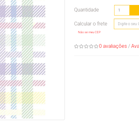
Quantidade
Não sei meu CEP
0 avaliações
/
Ava