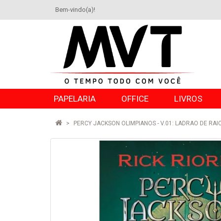
Bem-vindo(a)!
PAPELARIA
OFFICE
LIVROS
PERCY JACKSON OLIMPIANOS - V.01: LADRAO DE RAI