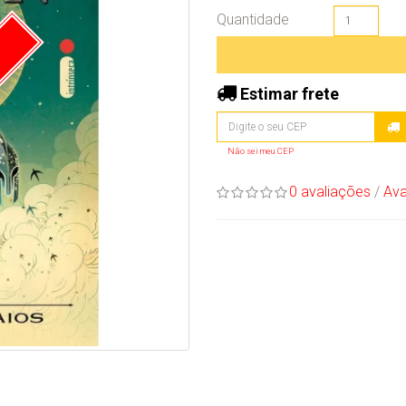
Quantidade
Estimar frete
Não sei meu CEP
0 avaliações
/
Ava