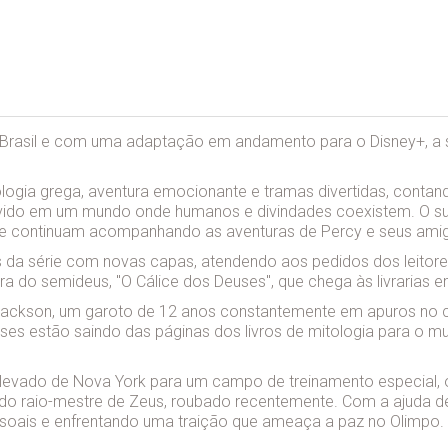
 Brasil e com uma adaptação em andamento para o Disney+, a 
ologia grega, aventura emocionante e tramas divertidas, conta
lvido em um mundo onde humanos e divindades coexistem. O suce
que continuam acompanhando as aventuras de Percy e seus ami
os da série com novas capas, atendendo aos pedidos dos leitores
 do semideus, "O Cálice dos Deuses", que chega às livrarias
Jackson, um garoto de 12 anos constantemente em apuros no col
uses estão saindo das páginas dos livros de mitologia para o m
é levado de Nova York para um campo de treinamento especial,
 do raio-mestre de Zeus, roubado recentemente. Com a ajuda d
ssoais e enfrentando uma traição que ameaça a paz no Olimpo.